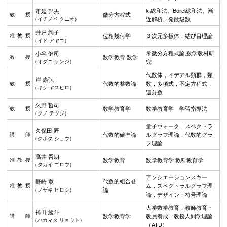
k-総和法、Borel総和法、漸
市延 邦夫
微分方程式
教授
近解析、発散級数
（イチノベ クニオ）
井戸 絢子
位相幾何学
３次元多様体，結び目理論
准教授
（イド アヤコ）
常微分方程式論,数学教材研
小谷 健司
数学教育,数学
教授
究
（オダニ ケンジ）
代数体，イデアル類群，類
岸 康弘
代数的整数論
数，多項式，不定方程式，
教授
（キシ ヤスヒロ）
連分数
久野 哲司
数学教育学
数学教育学 学習指導法
教授
（クノ テツジ）
量子ウォーク，スペクトラ
久保田 匠
代数的確率論
ルグラフ理論，代数的グラ
講師
（クボタ ショウ）
フ理論
髙井 吾朗
数学教育
数学教育学 教科教育学
准教授
（タカイ ゴロウ）
アソシエーションスキー
代数的組合せ
野崎 寛
ム，スペクトラルグラフ理
准教授
論
（ノザキ ヒロシ）
論，デザイン・符号理論
大学数学教育，教師教育・
袴田 綾斗
数学教育学
教員養成，教授人間学理論
講師
（ハカマタ リョウト）
（ATD）