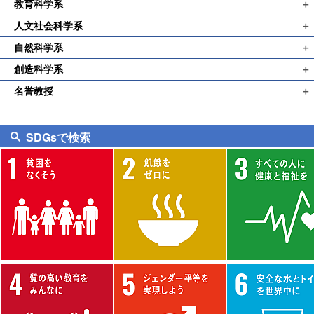
教育科学系
＋
学長
人文社会科学系
＋
生活科教育講座
理事
自然科学系
＋
国語教育講座
特別支援教育講座
創造科学系
＋
数学教育講座
日本語教育講座
幼児教育講座
名誉教授
＋
音楽教育講座
情報教育講座
社会科教育講座
養護教育講座
教育科学系
美術教育講座
理科教育講座
外国語教育講座
学校教育講座
SDGsで検索
人文社会科学系
保健体育講座
日本語教育支援センター
心理講座
自然科学系
技術教育講座
福祉講座
創造科学系
家政教育講座
教育ガバナンス講座
健康支援センター
教育実践グループ
教職キャリアセンター