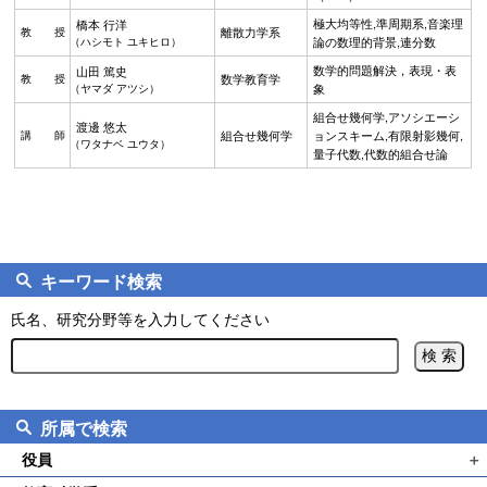
極大均等性,準周期系,音楽理
橋本 行洋
離散力学系
教授
論の数理的背景,連分数
（ハシモト ユキヒロ）
数学的問題解決，表現・表
山田 篤史
数学教育学
教授
象
（ヤマダ アツシ）
組合せ幾何学,アソシエーシ
渡邊 悠太
組合せ幾何学
ョンスキーム,有限射影幾何,
講師
（ワタナベ ユウタ）
量子代数,代数的組合せ論
キーワード検索
氏名、研究分野等を入力してください
所属で検索
役員
＋