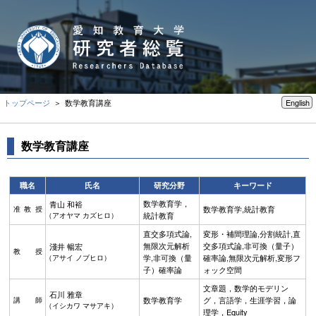
トップページ
＞ 数学教育講座
English
数学教育講座
職名
氏名
研究分野
キーワード
数学教育学，
青山 和裕
数学教育学,統計教育
准教授
統計教育
（アオヤマ カズヒロ）
直交多項式論,
変形・補間理論,分割統計,直
無限次元解析
交多項式論,非可換（量子）
淺井 暢宏
教授
学,非可換（量
確率論,無限次元解析,変形フ
（アサイ ノブヒロ）
子）確率論
ォック空間
文章題，数学的モデリン
石川 雅章
数学教育学
グ，言語学，生涯学習，論
講師
（イシカワ マサアキ）
理学，Equity