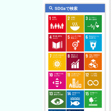
教育科学系
心理講座
日本語教育支援センター
SDGsで検索
保健体育講座
人文社会科学系
福祉講座
技術教育講座
自然科学系
教育ガバナンス講座
家政教育講座
創造科学系
教育実践グループ
健康支援センター
教職キャリアセンター