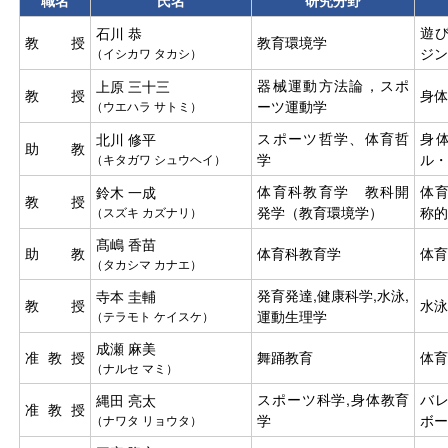
遊び
石川 恭
教授
教育環境学
ジン
（イシカワ タカシ）
器械運動方法論，スポ
上原 三十三
教授
身
ーツ運動学
（ウエハラ サトミ）
スポーツ哲学、体育哲
身
北川 修平
助教
学
ル
（キタガワ シュウヘイ）
体育科教育学 教科開
体
鈴木 一成
教授
発学（教育環境学）
称
（スズキ カズナリ）
髙嶋 香苗
助教
体育科教育学
体
（タカシマ カナエ）
発育発達,健康科学,水泳,
寺本 圭輔
教授
水泳
運動生理学
（テラモト ケイスケ）
成瀬 麻美
准教授
舞踊教育
体育
（ナルセ マミ）
スポーツ科学,身体教育
バレ
縄田 亮太
准教授
学
ボー
（ナワタ リョウタ）