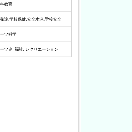
育科教育
発達,学校保健,安全水泳,学校安全
ポーツ科学
ーツ史. 福祉. レクリエーション