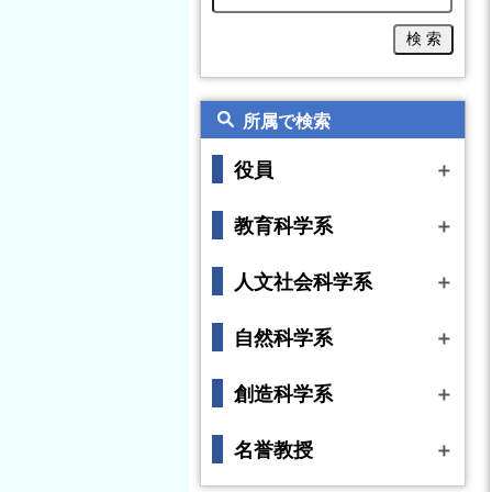
所属で検索
役員
＋
学長
教育科学系
＋
理事
生活科教育講座
人文社会科学系
＋
特別支援教育講座
国語教育講座
自然科学系
＋
幼児教育講座
日本語教育講座
数学教育講座
創造科学系
＋
養護教育講座
社会科教育講座
情報教育講座
音楽教育講座
名誉教授
＋
学校教育講座
外国語教育講座
理科教育講座
美術教育講座