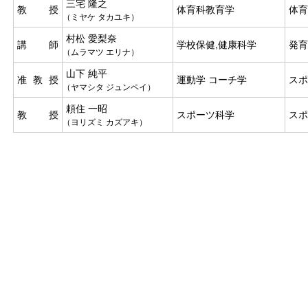
三宅 隆之
教授
体育科教育学
体
（ミヤケ タカユキ）
村松 愛梨奈
講師
学校保健,健康科学
発育
（ムラマツ エリナ）
山下 純平
准教授
運動学 コーチ学
ス
（ヤマシタ ジュンペイ）
頼住 一昭
教授
スポーツ科学
スポ
（ヨリズミ カズアキ）