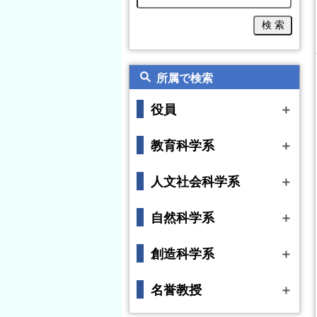
所属で検索
役員
＋
学長
教育科学系
＋
理事
生活科教育講座
人文社会科学系
＋
特別支援教育講座
国語教育講座
自然科学系
＋
幼児教育講座
日本語教育講座
数学教育講座
創造科学系
＋
養護教育講座
社会科教育講座
情報教育講座
音楽教育講座
名誉教授
＋
学校教育講座
外国語教育講座
理科教育講座
美術教育講座