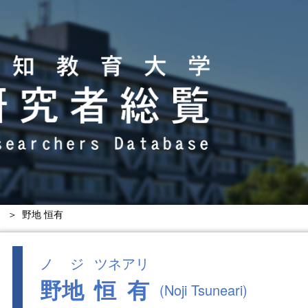
）
＞ 野地 恒有
ノジ
ツネアリ
野地
恒有
(Noji Tsuneari)