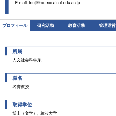
E-mail: tnoji
auecc.aichi-edu.ac.jp
プロフィール
研究活動
教育活動
管理運営
所属
人文社会科学系
職名
名誉教授
取得学位
博士（文学）, 筑波大学