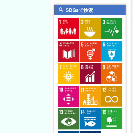
教育科学系
心理講座
日本語教育支援センター
SDGsで検索
保健体育講座
人文社会科学系
福祉講座
技術教育講座
自然科学系
教育ガバナンス講座
家政教育講座
創造科学系
教育実践グループ
健康支援センター
教職キャリアセンター