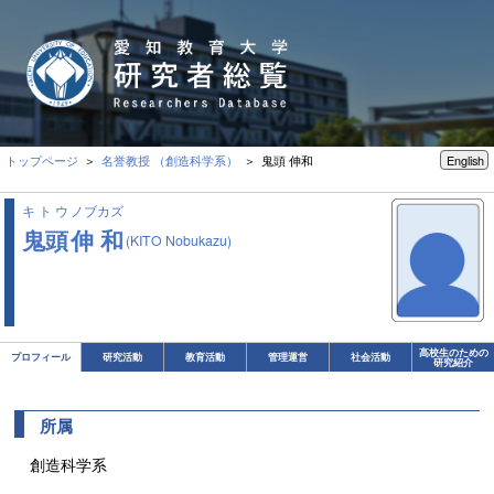
トップページ
＞
名誉教授 （創造科学系）
＞ 鬼頭 伸和
English
キトウ
ノブカズ
鬼頭
伸和
(KITO Nobukazu)
高校生のための
プロフィール
研究活動
教育活動
管理運営
社会活動
研究紹介
所属
創造科学系