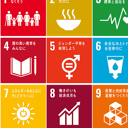
創造科学系
家政教育講座
教育ガバナンス講座
健康支援センター
教育実践グループ
教職キャリアセンター