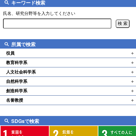
キーワード検索
氏名、研究分野等を入力してください
所属で検索
役員
＋
教育科学系
＋
学長
人文社会科学系
＋
生活科教育講座
理事
自然科学系
＋
国語教育講座
特別支援教育講座
創造科学系
＋
数学教育講座
日本語教育講座
幼児教育講座
名誉教授
＋
音楽教育講座
情報教育講座
社会科教育講座
養護教育講座
教育科学系
美術教育講座
理科教育講座
外国語教育講座
学校教育講座
人文社会科学系
SDGsで検索
保健体育講座
日本語教育支援センター
心理講座
自然科学系
技術教育講座
福祉講座